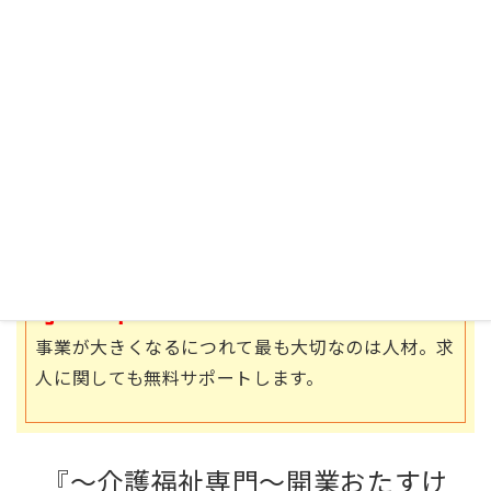
07
スタッフ求人無料サ
ポート
事業が大きくなるにつれて最も大切なのは人材。求
人に関しても無料サポートします。
『～介護福祉専門～開業おたすけ